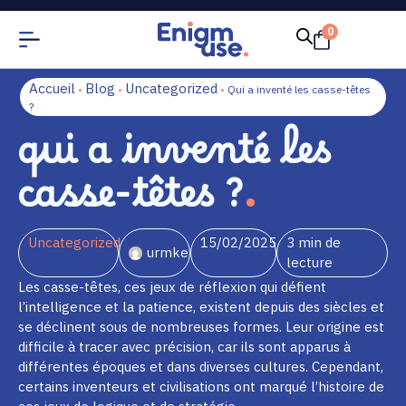
0
Accueil
Blog
Uncategorized
•
•
•
Qui a inventé les casse-têtes
?
qui a inventé les
casse-têtes ?
Uncategorized
15/02/2025
3 min de
urmke
lecture
Les casse-têtes, ces jeux de réflexion qui défient
l’intelligence et la patience, existent depuis des siècles et
se déclinent sous de nombreuses formes. Leur origine est
difficile à tracer avec précision, car ils sont apparus à
différentes époques et dans diverses cultures. Cependant,
certains inventeurs et civilisations ont marqué l’histoire de