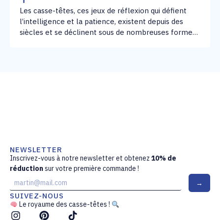
Les casse-têtes, ces jeux de réflexion qui défient
l’intelligence et la patience, existent depuis des
siècles et se déclinent sous de nombreuses formes.
Leur origine est difficile à tracer avec précision, car
ils sont apparus à différentes époques et dans
diverses cultures. Cependant, certains inventeurs et
civilisations ont marqué l’histoire de ces jeux de
logique et de stratégie.
NEWSLETTER
Inscrivez-vous à notre newsletter et obtenez
10% de
réduction
sur votre première commande !
E
→
m
a
SUIVEZ-NOUS
i
Le royaume des casse-têtes !
l