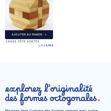
AJOUTER AU PANIER
CASSE-TÊTE VORTEX
6,99
€
5,99
€
explorez l’originalité
des formes octogonales
Plongez dans l’univers des formes uniques avec notre