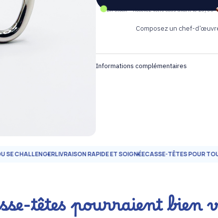
En stock – Recevez votre colis avant le 13/08
Composez un chef-d’œuvre
Informations complémentaires
HALLENGER
LIVRAISON RAPIDE ET SOIGNÉE
CASSE-TÊTES POUR TOUS LES Â
asse-têtes pourraient bien 