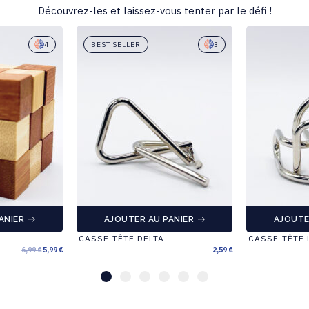
Découvrez-les et laissez-vous tenter par le défi !
4
BEST SELLER
3
ANIER
AJOUTER AU PANIER
AJOUTE
R
CASSE-TÊTE DELTA
CASSE-TÊTE 
6,99
€
5,99
€
2,59
€
1
2
3
4
5
6