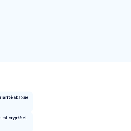
riorité
absolue
ement
crypté
et