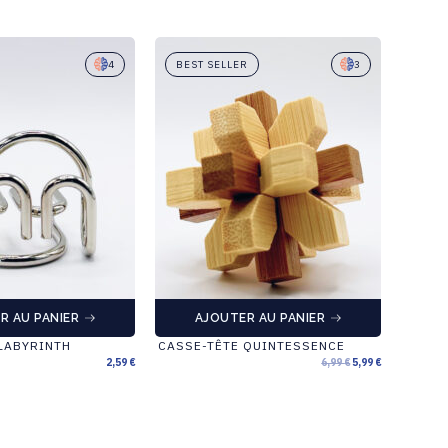
4
BEST SELLER
3
R AU PANIER
AJOUTER AU PANIER
LABYRINTH
CASSE-TÊTE QUINTESSENCE
CASSE
2,59
€
6,99
€
5,99
€