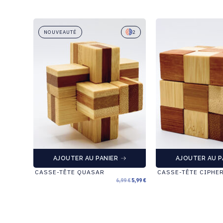
3
NOUVEAUTÉ
2
AJOUTER AU PANIER
AJOUTER AU P
CASSE-TÊTE QUASAR
CASSE-TÊTE CIPHE
2,59
€
6,99
€
5,99
€