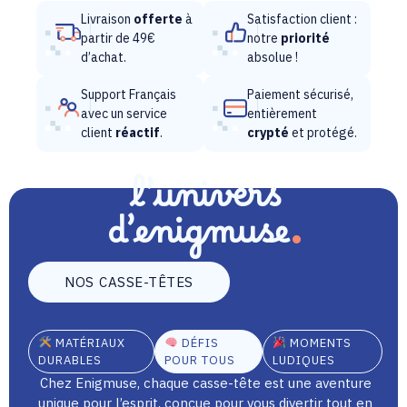
Livraison
offerte
à
Satisfaction client :
partir de 49€
notre
priorité
d’achat.
absolue !
Support Français
Paiement sécurisé,
avec un service
entièrement
client
réactif
.
crypté
et protégé.
l’univers
d’enigmuse
NOS CASSE-TÊTES
MATÉRIAUX
DÉFIS
MOMENTS
DURABLES
POUR TOUS
LUDIQUES
Chez Enigmuse, chaque casse-tête est une aventure
unique pour l’esprit, conçue pour vous divertir tout en