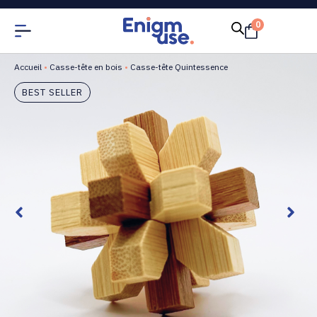
0
Accueil
•
Casse-tête en bois
•
Casse-tête Quintessence
BEST SELLER