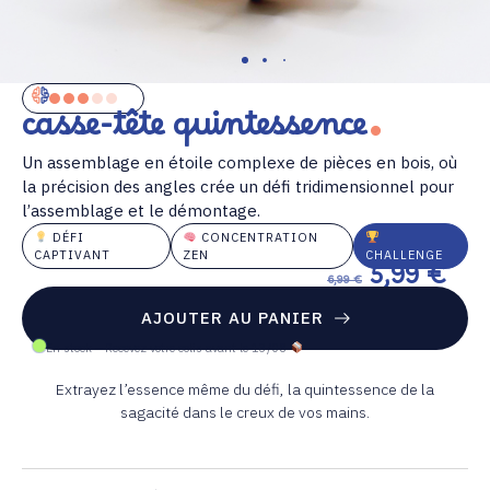
casse-tête quintessence
Un assemblage en étoile complexe de pièces en bois, où
la précision des angles crée un défi tridimensionnel pour
l’assemblage et le démontage.
DÉFI
CONCENTRATION
CAPTIVANT
ZEN
CHALLENGE
5,99
€
6,99
€
AJOUTER AU PANIER
En stock – Recevez votre colis avant le 13/08
Extrayez l’essence même du défi, la quintessence de la
sagacité dans le creux de vos mains.