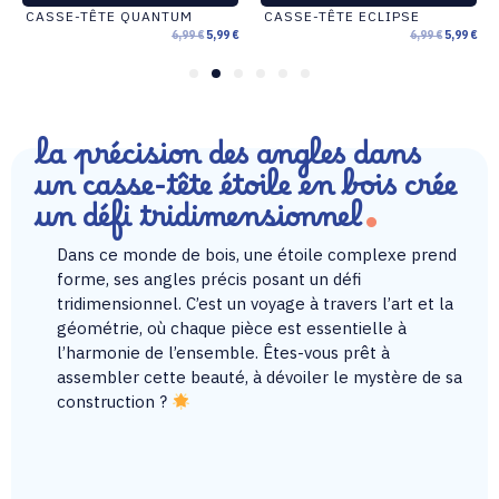
CASSE-TÊTE QUANTUM
CASSE-TÊTE ECLIPSE
6,99
€
5,99
€
6,99
€
5,99
€
1
2
3
4
5
6
la précision des angles dans
un casse-tête étoile en bois crée
un défi tridimensionnel
Dans ce monde de bois, une étoile complexe prend
forme, ses angles précis posant un défi
tridimensionnel. C’est un voyage à travers l’art et la
géométrie, où chaque pièce est essentielle à
l’harmonie de l’ensemble. Êtes-vous prêt à
assembler cette beauté, à dévoiler le mystère de sa
construction ?