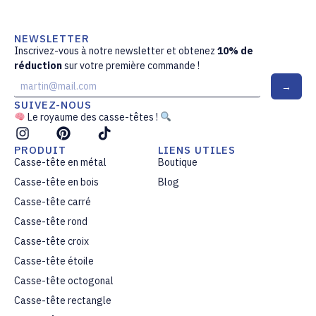
NEWSLETTER
Inscrivez-vous à notre newsletter et obtenez
10% de
réduction
sur votre première commande !
E
→
m
a
SUIVEZ-NOUS
i
Le royaume des casse-têtes !
l
*
PRODUIT
LIENS UTILES
Casse-tête en métal
Boutique
Casse-tête en bois
Blog
Casse-tête carré
Casse-tête rond
Casse-tête croix
Casse-tête étoile
Casse-tête octogonal
Casse-tête rectangle