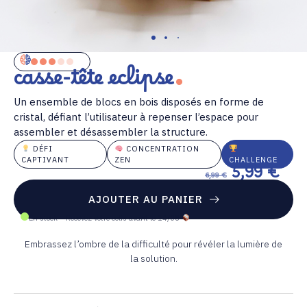
casse-tête eclipse
Un ensemble de blocs en bois disposés en forme de
cristal, défiant l’utilisateur à repenser l’espace pour
assembler et désassembler la structure.
DÉFI
CONCENTRATION
CAPTIVANT
ZEN
CHALLENGE
5,99
€
6,99
€
AJOUTER AU PANIER
En stock – Recevez votre colis avant le 14/08
Embrassez l’ombre de la difficulté pour révéler la lumière de
la solution.