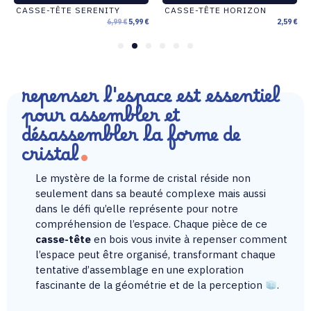
CASSE-TÊTE SERENITY
CASSE-TÊTE HORIZON
6,99
€
5,99
€
2,59
€
1
2
3
4
5
6
repenser l'espace est essentiel
pour assembler et
désassembler la forme de
cristal
Le mystère de la forme de cristal réside non
seulement dans sa beauté complexe mais aussi
dans le défi qu’elle représente pour notre
compréhension de l’espace. Chaque pièce de ce
casse-tête
en bois vous invite à repenser comment
l’espace peut être organisé, transformant chaque
tentative d’assemblage en une exploration
fascinante de la géométrie et de la perception
.