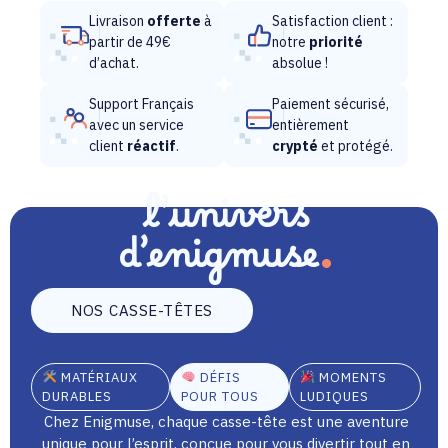
Livraison
offerte
à
Satisfaction client :
partir de 49€
notre
priorité
d’achat.
absolue !
Support Français
Paiement sécurisé,
avec un service
entièrement
client
réactif
.
crypté
et protégé.
l’univers
d’enigmuse
NOS CASSE-TÊTES
MATÉRIAUX
DÉFIS
MOMENTS
DURABLES
POUR TOUS
LUDIQUES
Chez Enigmuse, chaque casse-tête est une aventure
unique pour l’esprit, conçue pour vous divertir tout en