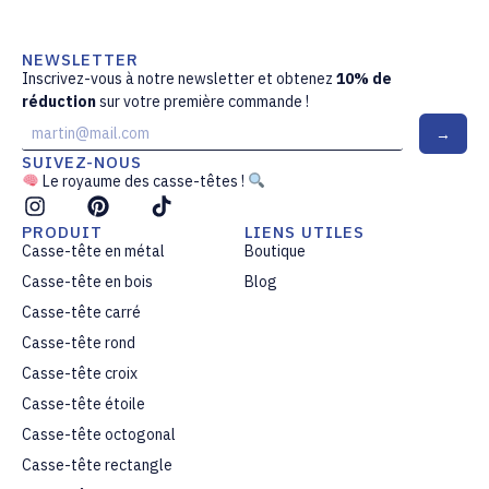
NEWSLETTER
Inscrivez-vous à notre newsletter et obtenez
10% de
réduction
sur votre première commande !
E
→
m
a
SUIVEZ-NOUS
i
Le royaume des casse-têtes !
l
*
PRODUIT
LIENS UTILES
Casse-tête en métal
Boutique
Casse-tête en bois
Blog
Casse-tête carré
Casse-tête rond
Casse-tête croix
Casse-tête étoile
Casse-tête octogonal
Casse-tête rectangle